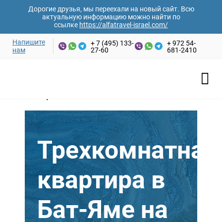
Дорогие друзья, мы переехали на новый сайт. Всю
актуальную информацию можно найти по
ссылке
https://alfatravel-israel.com/
Напишите
+ 7 (495) 133-
+ 972 54-
нам
27-60
681-2410
Аренда жилья
Lorem ipsum dolor
Трехкомнатная
квартира в
Бат-Яме на