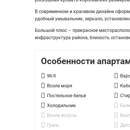
В современном и красивом дизайне оформл
удобный умывальник, зеркало, установлен
Большой плюс – прекрасное месторасполож
инфраструктура района, близость остановк
Особенности апарта
Wi-fi
Вар
Возле моря
Каб
Постельное бельё
Сти
Холодильник
Бал
Возле Ассуты
Возл
Гриль
Дет