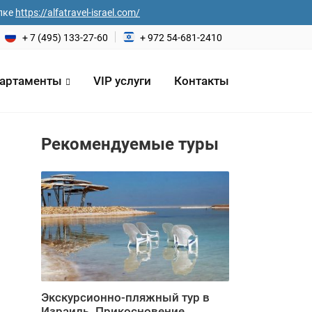
лке
https://alfatravel-israel.com/
+ 7 (495) 133-27-60
+ 972 54-681-2410
артаменты
VIP услуги
Контакты
Рекомендуемые туры
а
на*
еловек
Экскурсионно-пляжный тур в
Израиль. Прикосновение ...