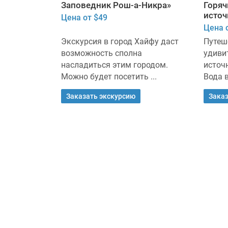
устыне
Заповедник Рош-а-Никра»
Горяч
источ
Цена от $49
Цена 
Израиль,
Экскурсия в город Хайфу даст
Путеш
вой отдых
возможность сполна
удиви
нным и ...
насладиться этим городом.
источ
Можно будет посетить ...
Вода в
Заказать экскурсию
Заказ