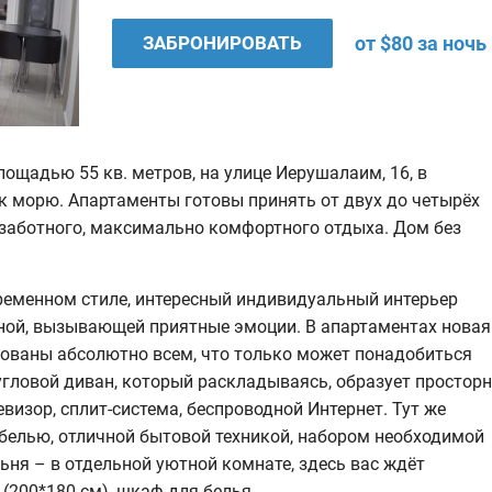
ЗАБРОНИРОВАТЬ
от $80 за ночь
ощадью 55 кв. метров, на улице Иерушалаим, 16, в
 к морю. Апартаменты готовы принять от двух до четырёх
еззаботного, максимально комфортного отдыха. Дом без
ременном стиле, интересный индивидуальный интерьер
бной, вызывающей приятные эмоции. В апартаментах новая
тованы абсолютно всем, что только может понадобиться
гловой диван, который раскладываясь, образует просторн
визор, сплит-система, беспроводной Интернет. Тут же
белью, отличной бытовой техникой, набором необходимой
ьня – в отдельной уютной комнате, здесь вас ждёт
(200*180 см), шкаф для белья.