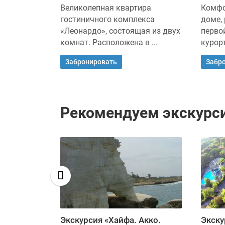
з 3
Великолепная квартира
Комфо
в.м., на 5
гостиничного комплекса
доме,
 у моря
«Леонардо», состоящая из двух
перво
комнат. Расположена в ...
курорт
Забронировать
Забр
Рекомендуем экскурси
вое море и
Экскурсия «Хайфа. Акко.
Экску