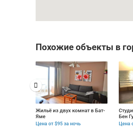
Похожие объекты в г
ртира на
Жильё из двух комнат в Бат-
Студи
-Авиве
Яме
Бен Г
ь
Цена от $95 за ночь
Цена о