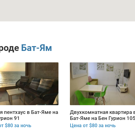
ороде
Бат-Ям
я пентхаус в Бат-Яме на
Двухкомнатная квартира 
урион 91
Бат-Яме на Бен Гурион 10
т $80 за ночь
Цена от $80 за ночь