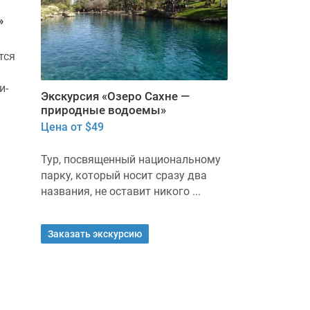
христианский
христиански
»
Цена от $30
Цена от $45
тся
Из множества всех
Путешествие 
предлагаемых в Израиле
обходится бе
и-
экскурсий, именно та, что носит
главных Свят
Экскурсия «Озеро Сахне —
название «Иерусалим ...
религий, а ...
природные водоемы»
Цена от $49
Заказать экскурсию
Заказать экс
Тур, посвященный национальному
парку, который носит сразу два
названия, не оставит никого ...
Заказать экскурсию