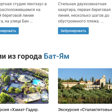
ртная студия пентхаус в
Стильная двухкомнатная
 расположившемся на
квартира, первая береговая
й береговой линии
линия, несколько шагов до
а, на улице Бен ...
обустроенного пляжа. ...
онировать
Забронировать
и из города
Бат-Ям
рсия «Хамат-Гадер.
Экскурсия «Сталактитовы