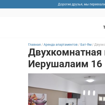
Дорогие друзья, мы переехал
Главная
/
Аренда апартаментов
/
Бат-Ям
/
Двухко
Двухкомнатная 
Ваши имя
Иерушалаим 16
Дата зае
Ваши пож