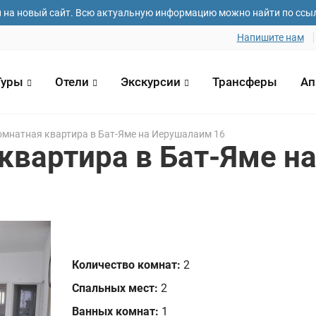
и на новый сайт. Всю актуальную информацию можно найти по ссы
Напишите нам
Туры
Отели
Экскурсии
Трансферы
Ап
мнатная квартира в Бат-Яме на Иерушалаим 16
квартира в Бат-Яме н
 и фамилия*
Email адрес*
Номер телефо
зда
Дата отъезда
Количество ч
1
Количество комнат:
2
Спальных мест:
2
елания
Ванных комнат:
1