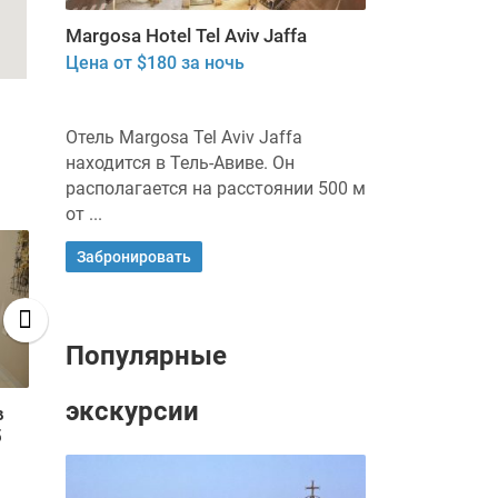
Margosa Hotel Tel Aviv Jaffa
Цена от $180 за ночь
Отель Margosa Tel Aviv Jaffa
находится в Тель-Авиве. Он
располагается на расстоянии 500 м
от ...
Забронировать
Популярные
экскурсии
в
Квартира из двух комнат в
Двухкомнатн
5
центре Нетании
видом на по
Яме
Цена от $80 за ночь
Цена от $100