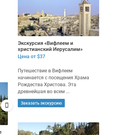
Просторная солнечная
Люксовая об
двухкомнатная квартира
квартира с р
площадью 45 кв.м,
произведённы
расположенная в самом центре
года. Помещен
...
Забронирова
Экскурсия «Вифлеем и
Забронировать
христианский Иерусалим»
Цена от $37
Путешествие в Вифлеем
начинается с посещения Храма
Рождества Христова. Эта
древнейшая во всем ...
Заказать экскурсию
е
Экскурсия Иерусалим
Вифлеем и 