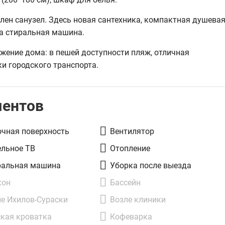
ен санузел. Здесь новая сантехника, компактная душевая
а стиральная машина.
ение дома: в пешей доступности пляж, отличная
и городского транспорта.
ментов
очная поверхность
Вентилятор
ельное ТВ
Отопление
ральная машина
Уборка после выезда
кон
Бассейн
е Ихилов-Сураски
Возле клиники
ская кроватка
Кофеварка