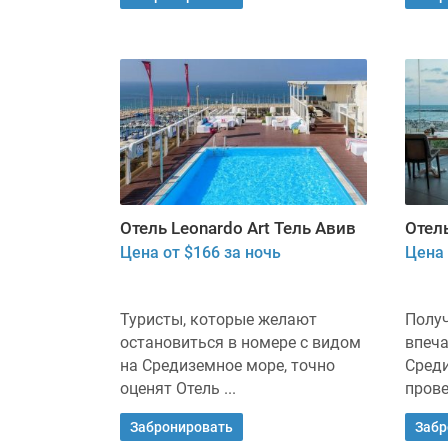
Отель Leonardo Art Тель Авив
Отел
Цена от $166 за ночь
Цена 
Туристы, которые желают
Полу
остановиться в номере с видом
впеча
на Средиземное море, точно
Сред
оценят Отель ...
прове
Забронировать
Забр