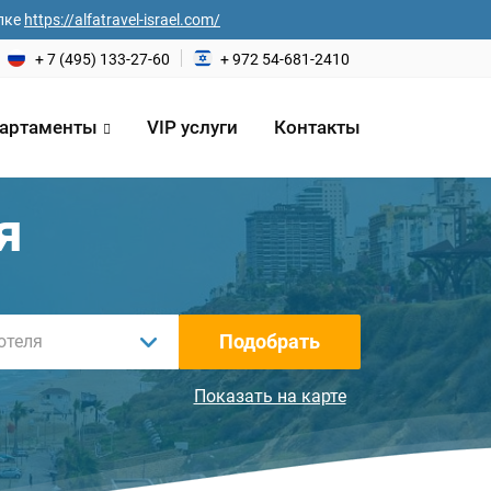
лке
https://alfatravel-israel.com/
+ 7 (495) 133-27-60
+ 972 54-681-2410
артаменты
VIP услуги
Контакты
я
Подобрать
отеля
Показать на карте