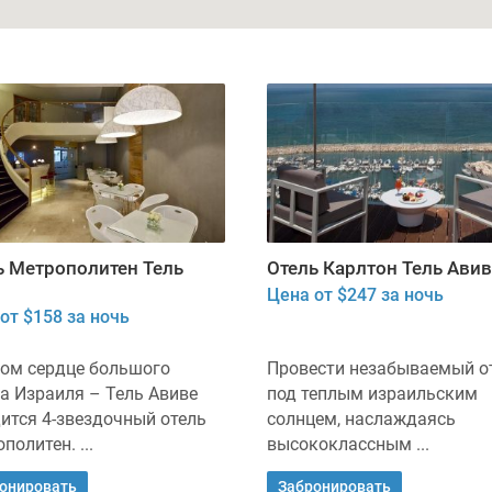
ь Метрополитен Тель
Отель Карлтон Тель Авив
Цена от $247 за ночь
от $158 за ночь
мом сердце большого
Провести незабываемый о
а Израиля – Тель Авиве
под теплым израильским
ится 4-звездочный отель
солнцем, наслаждаясь
политен. ...
высококлассным ...
онировать
Забронировать