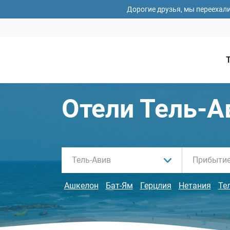
Дорогие друзья, мы переехал
Отели Тель-А
Тель-Авив
Ашкелон
Бат-Ям
Герцлия
Нетания
Те