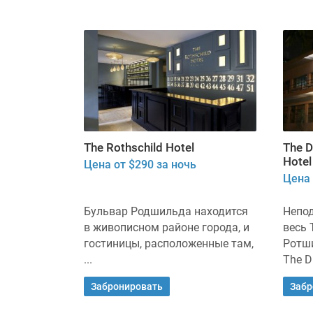
The Rothschild Hotel
The D
Hotel
Цена от $290 за ночь
Цена 
Бульвар Родшильда находится
Непод
в живописном районе города, и
весь 
гостиницы, расположенные там,
Ротши
...
The Di
Забронировать
Забр