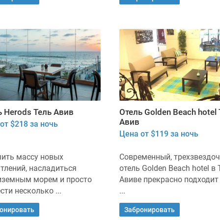
ь Herods Тель Авив
Отель Golden Beach hotel
Авив
от $218 за ночь
Цена от $119 за ночь
чить массу новых
Современный, трехзвездо
тлений, насладиться
отель Golden Beach hotel в 
иземным морем и просто
Авиве прекрасно подходит
сти несколько ...
...
онировать
Забронировать