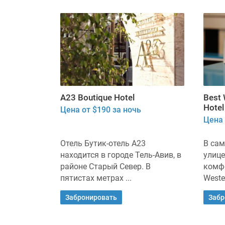
A23 Boutique Hotel
Best 
Hotel
Цена от $190 за ночь
Цена 
Отель Бутик-отель А23
В сам
находится в городе Тель-Авив, в
улице
районе Старый Север. В
комфо
пятистах метрах ...
Wester
Забронировать
Забр