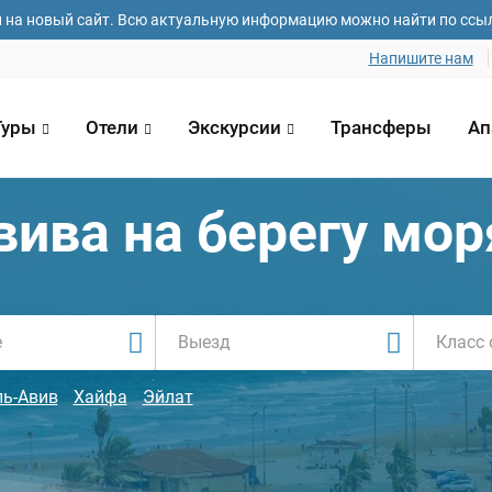
и на новый сайт. Всю актуальную информацию можно найти по ссы
Напишите нам
Туры
Отели
Экскурсии
Трансферы
Ап
вива на берегу мор
Класс 
ль-Авив
Хайфа
Эйлат