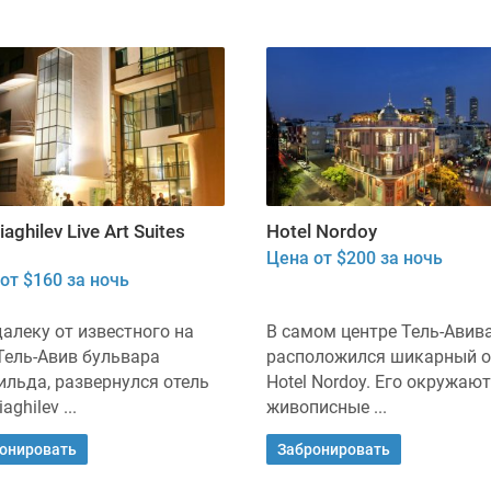
iaghilev Live Art Suites
Hotel Nordoy
Цена от $200 за ночь
от $160 за ночь
алеку от известного на
В самом центре Тель-Авив
Тель-Авив бульвара
расположился шикарный о
льда, развернулся отель
Hotel Nordoy. Его окружают
aghilev ...
живописные ...
онировать
Забронировать