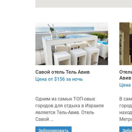
Савой отель Тель Авив
Отел
Авив
Цена от $156 за ночь
Цена 
Одним из самых ТОП-овых
В са
городов для отдыха в Израиле
город
является Тель-Авив. Отель
наход
Савой ...
Метро
Забронировать
Забр