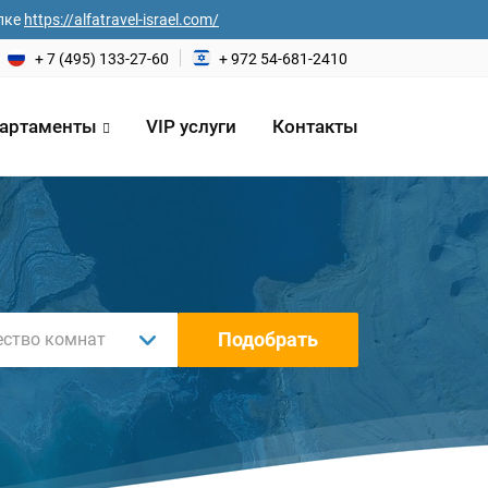
лке
https://alfatravel-israel.com/
+ 7 (495) 133-27-60
+ 972 54-681-2410
артаменты
VIP услуги
Контакты
Подобрать
ество комнат