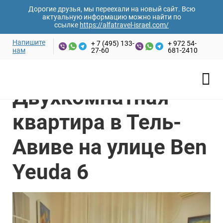
Дорогие друзья, мы переехали на новый сайт. Всю
актуальную информацию можно найти по
ссылке
https://alfatravel-israel.com/
Напишите
+ 7 (495) 133-
+ 972 54-
нам
27-60
681-2410
Ваши имя и фамилия*
Главная
/
Аренда апартаментов
/
Тель-Авив
/
Двухкомнатная квартира в Тель-Авиве на улице Ben Yeuda
6
Двухкомнатная
Email адрес*
квартира в Тель-
Авиве на улице Ben
Номер телефона*
Yeuda 6
Дата заезда