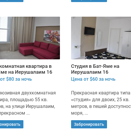
комнатная квартира в
Студия в Бат-Яме на
Яме на Иерушалаим 16
Иерушалаим 16
от $80 за ночь
Цена от $60 за ночь
люзивная двухкомнатная
Прекрасная квартира типа
ира, площадью 55 кв.
«студия» для двоих, 25 кв.
в, на улице Иерушалаим,
метров, в пешей доступнос
 прекрасном ...
моря, ...
онировать
Забронировать