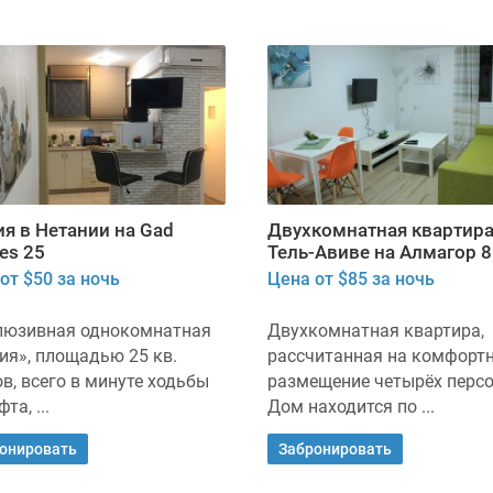
ия в Нетании на Gad
Двухкомнатная квартира
es 25
Тель-Авиве на Алмагор 8
от $50 за ночь
Цена от $85 за ночь
люзивная однокомнатная
Двухкомнатная квартира,
ия», площадью 25 кв.
рассчитанная на комфорт
в, всего в минуте ходьбы
размещение четырёх персо
та, ...
Дом находится по ...
онировать
Забронировать