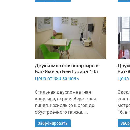
Двухкомнатная квартира в
Двух
Бат-Яме на Бен Гурион 105
Бат-
Цена от $80 за ночь
Цена 
Стильная двухкомнатная
Экск
квартира, первая береговая
кварт
линия, несколько шагов до
метро
обустроенного пляжа. ...
16, в
Забронировать
Забр