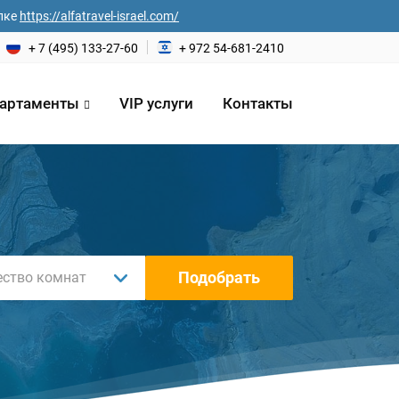
лке
https://alfatravel-israel.com/
+ 7 (495) 133-27-60
+ 972 54-681-2410
артаменты
VIP услуги
Контакты
Подобрать
ество комнат