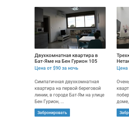
Двухкомнатная квартира в
Трех
Бат-Яме на Бен Гурион 105
Нета
Цена от $90 за ночь
Цена 
Симпатичная двухкомнатная
Очен
квартира на первой береговой
кварт
линии, в городе Бат-Ям на улице
побер
Бен Гурион, ...
доме, 
Забронировать
Забр