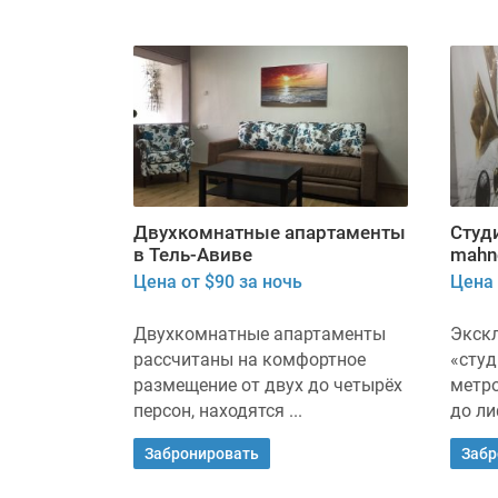
Двухкомнатные апартаменты
Студ
в Тель-Авиве
mahn
Цена от $90 за ночь
Цена 
Двухкомнатные апартаменты
Экск
рассчитаны на комфортное
«студ
размещение от двух до четырёх
метро
персон, находятся ...
до лиф
Забронировать
Забр