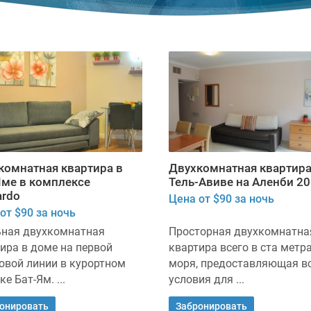
комнатная квартира в
Двухкомнатная квартира
Яме в комплексе
Тель-Авиве на Аленби 20
ardo
Цена от $90 за ночь
от $90 за ночь
ьная двухкомнатная
Просторная двухкомнатна
ира в доме на первой
квартира всего в ста метра
овой линии в курортном
моря, предоставляющая в
ке Бат-Ям. ...
условия для ...
онировать
Забронировать