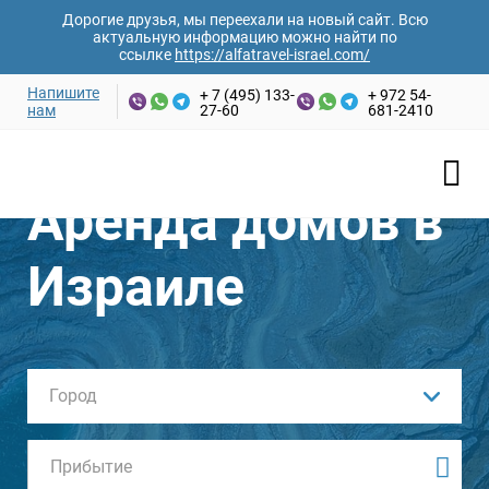
Дорогие друзья, мы переехали на новый сайт. Всю
актуальную информацию можно найти по
ссылке
https://alfatravel-israel.com/
Напишите
+ 7 (495) 133-
+ 972 54-
нам
27-60
681-2410
Аренда домов в
Израиле
Город