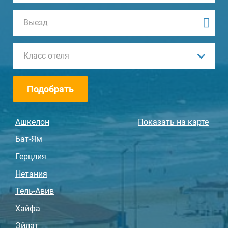
Класс отеля
Подобрать
Ашкелон
Показать на карте
Бат-Ям
Герцлия
Нетания
Тель-Авив
Хайфа
Эйлат