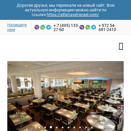
Дорогие друзья, мы переехали на новый сайт. Всю
актуальную информацию можно найти по
ссылке
https://alfatravel-israel.com/
Напишите
+ 7 (495) 133-
+ 972 54-
нам
27-60
681-2410
Ваши имя и фамилия*
Главная
/
Отели Израиля
/
Эйлат
/
U Magic Palace
U Magic Palace
Email адрес*
Номер телефона*
Дата заезда