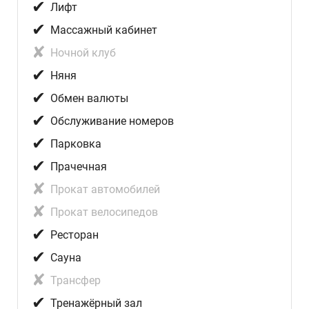
✔
Лифт
✔
Массажный кабинет
✘
Ночной клуб
✔
Няня
✔
Обмен валюты
✔
Обслуживание номеров
✔
Парковка
✔
Прачечная
✘
Прокат автомобилей
✘
Прокат велосипедов
✔
Ресторан
✔
Сауна
✘
Трансфер
✔
Тренажёрный зал