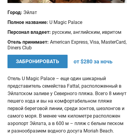
Дата отъезда
Город:
Эйлат
Полное название:
U Magic Palace
Количество человек
Персонал владеет:
русским, английским, ивритом
1
Отель принимает:
American Express, Visa, MasterCard,
Diners Club
Ваши пожелания
ЗАБРОНИРОВАТЬ
от $280 за ночь
Отель U Magic Palace – еще один шикарный
представитель семейства Fattal, расположенный в
Эйлатском заливе у Северного пляжа. Всего 8 минут
пешего хода и вы на комфортабельном пляже
первой береговой линии, среди зонтов, шезлонгов и
самого моря. В менее чем километре расположен
аэропорт Эйлата, а в 600 м – пляж с белым песком
и разнообразием водного досуга Moriah Beach.