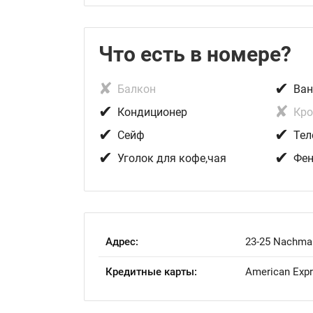
Что есть в номере?
✘
✔
Балкон
Ван
✔
✘
Кондиционер
Кро
✔
✔
Сейф
Тел
✔
✔
Уголок для кофе,чая
Фе
Адрес:
23-25 Nachman
Кредитные карты:
American Expre