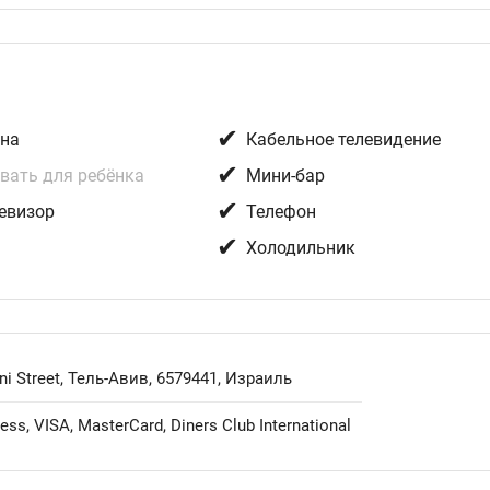
✔
на
Кабельное телевидение
✔
вать для ребёнка
Мини-бар
✔
евизор
Телефон
✔
н
Холодильник
i Street, Тель-Авив, 6579441, Израиль
ss, VISA, MasterCard, Diners Club International