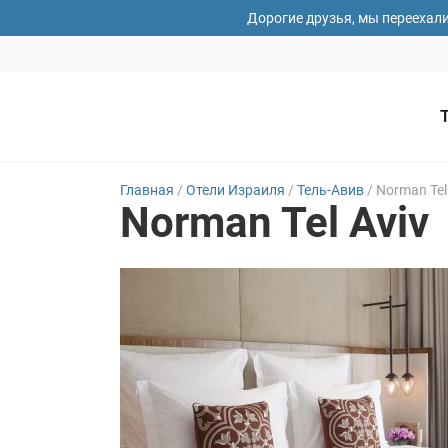
Дорогие друзья, мы переехал
Главная
/
Отели Израиля
/
Тель-Авив
/
Norman Tel
Norman Tel Aviv
Ваши имя
Дата зае
Ваши пож