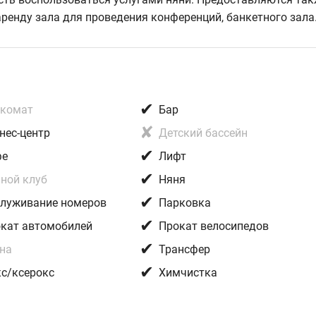
аренду зала для проведения конференций, банкетного зала
✔
нкомат
Бар
✘
нес-центр
Детский бассейн
✔
фе
Лифт
✔
ной клуб
Няня
✔
луживание номеров
Парковка
✔
кат автомобилей
Прокат велосипедов
✔
на
Трансфер
✔
с/ксерокc
Химчистка