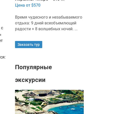
Цена от $570
Время чудесного и незабываемого
отдыха: 9 дней всеобъемлющей
 с
радости + 8 волшебных ночей. ...
ь
ет
Заказать тур
ся:
Популярные
экскурсии