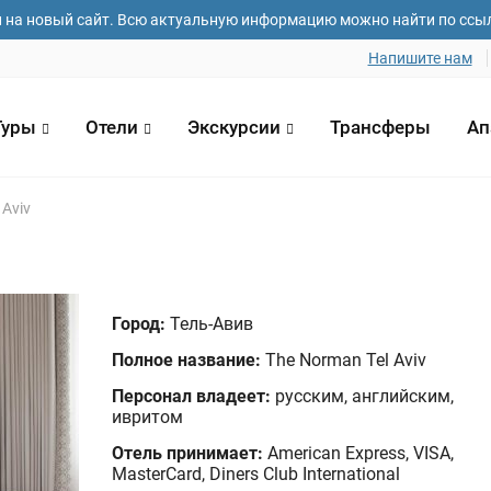
и на новый сайт. Всю актуальную информацию можно найти по ссы
Напишите нам
Туры
Отели
Экскурсии
Трансферы
Ап
 Aviv
 и фамилия*
Email адрес*
Номер телефо
Город:
Тель-Авив
Полное название:
The Norman Tel Aviv
зда
Дата отъезда
Количество ч
Персонал владеет:
русским, английским,
1
ивритом
Отель принимает:
American Express, VISA,
елания
MasterCard, Diners Club International