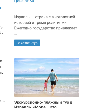
Цена от $0
ь
Израиль – страна с многолетней
историей и тремя религиями.
ть
Ежегодно государство привлекает
йн,
...
Заказать тур
х
с
я
ны.
ь в
Экскурсионно-пляжный тур в
Израиль. «Море – это ...