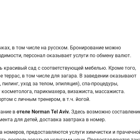
ыках, в том числе на русском. Бронирование можно
одимости, персонал оказывает услуги по обмену валют.
ь красивый сад с соответствующей мебелью. Кроме того,
 террас, в том числе для загара. В заведении оказывают
пилинг, уход за телом, эпиляция), спа-процедуры,
 косметолога, парикмахера, визажиста, массажиста.
том с личным тренером, в т.ч. йогой.
тание в
отеле
Norman Tel Aviv.
Здесь возможно составлени
ента для детей, доставка завтрака в номер.
а номеров, предоставляются услуги химчистки и прачечно
сть воспользоваться услугами няни. Предоставляются так