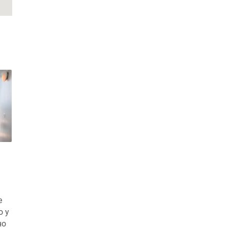
е
о у
но