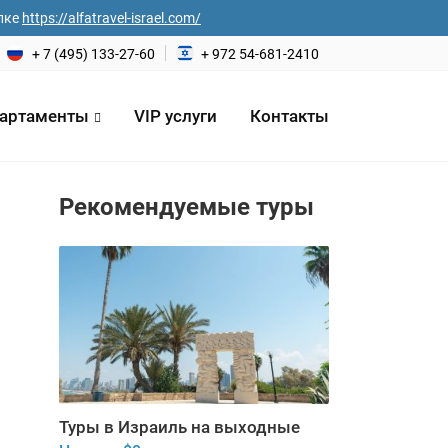
лке
https://alfatravel-israel.com/
+ 7 (495) 133-27-60
+ 972 54-681-2410
артаменты
VIP услуги
Контакты
Рекомендуемые туры
на*
еловек
Туры в Израиль на выходные