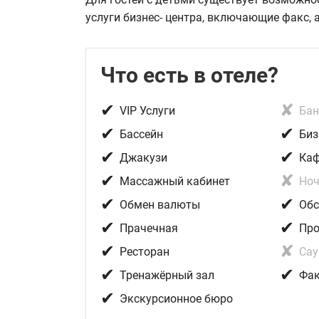
услуги бизнес- центра, включающие факс, 
Что есть в отеле?
✔
✘
VIP Услуги
Ба
✔
✔
Бассейн
Биз
✔
✔
Джакузи
Ка
✔
✘
Массажный кабинет
Ноч
✔
✔
Обмен валюты
Обс
✔
✔
Прачечная
Про
✔
✘
Ресторан
Сау
✔
✔
Тренажёрный зал
Фак
✔
Экскурсионное бюро