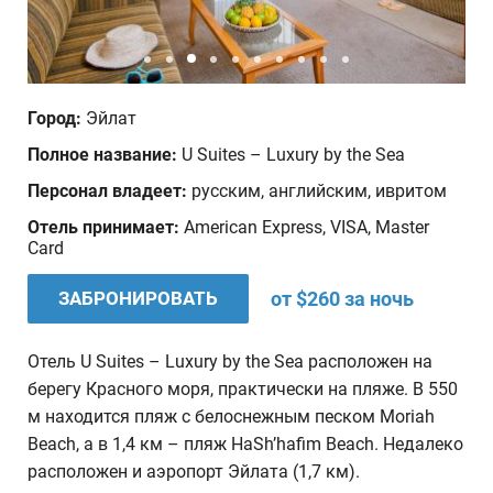
Дата отъезда
Количество человек
Город:
Эйлат
1
Полное название:
U Suites – Luxury by the Sea
Персонал владеет:
русским, английским, ивритом
Ваши пожелания
Отель принимает:
American Express, VISA, Master
Card
ЗАБРОНИРОВАТЬ
от $260 за ночь
Отель U Suites – Luxury by the Sea расположен на
берегу Красного моря, практически на пляже. В 550
м находится пляж с белоснежным песком Moriah
Beach, а в 1,4 км – пляж HaSh’hafim Beach. Недалеко
расположен и аэропорт Эйлата (1,7 км).