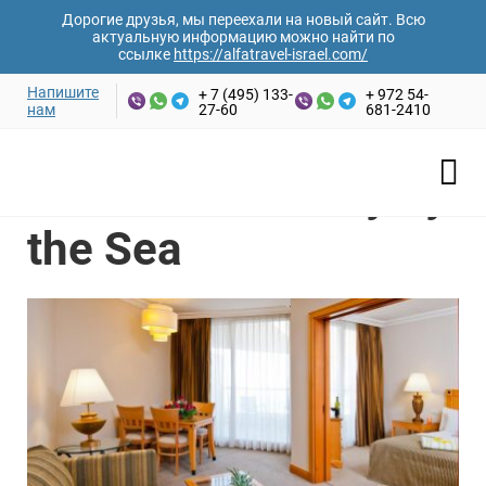
Дорогие друзья, мы переехали на новый сайт. Всю
актуальную информацию можно найти по
ссылке
https://alfatravel-israel.com/
Напишите
+ 7 (495) 133-
+ 972 54-
нам
27-60
681-2410
Ваши имя и фамилия*
Главная
/
Отели Израиля
/
Эйлат
/
U Suites – Luxury by the
Sea
U Suites – Luxury by
Email адрес*
the Sea
Номер телефона*
Дата заезда