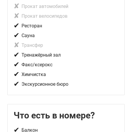
✘
Прокат автомобилей
✘
Прокат велосипедов
✔
Ресторан
✔
Сауна
✘
Трансфер
✔
Тренажёрный зал
✔
Факс/ксерокc
✔
Химчистка
✔
Экскурсионное бюро
Что есть в номере?
✔
Балкон