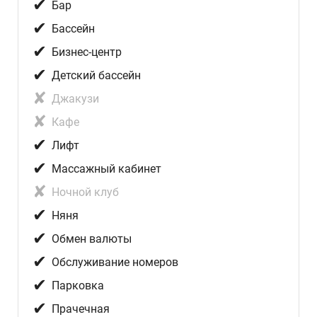
✔
Бар
✔
Бассейн
✔
Бизнес-центр
✔
Детский бассейн
✘
Джакузи
✘
Кафе
✔
Лифт
✔
Массажный кабинет
✘
Ночной клуб
✔
Няня
✔
Обмен валюты
✔
Обслуживание номеров
✔
Парковка
✔
Прачечная