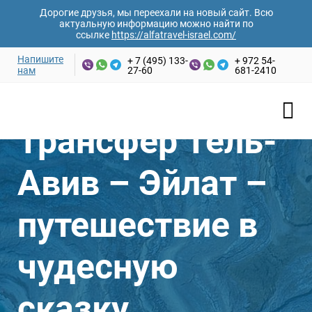
Дорогие друзья, мы переехали на новый сайт. Всю
актуальную информацию можно найти по
ссылке
https://alfatravel-israel.com/
Напишите
+ 7 (495) 133-
+ 972 54-
нам
27-60
681-2410
Ваши имя и фамилия*
Трансфер Тель-
Email адрес*
Авив – Эйлат –
Номер телефона*
путешествие в
чудесную
Желаемая дата
сказку