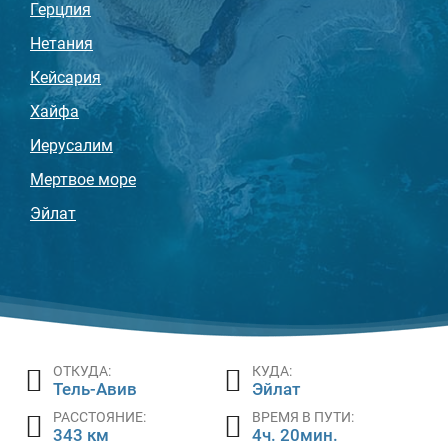
Герцлия
Нетания
Кейсария
Хайфа
Иерусалим
Мертвое море
Эйлат
ОТКУДА:
КУДА:
Тель-Авив
Эйлат
РАССТОЯНИЕ:
ВРЕМЯ В ПУТИ:
343 км
4ч. 20мин.