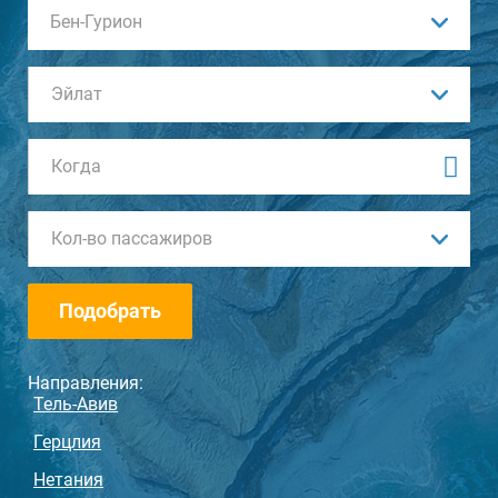
Ваши пожелания
Бен-Гурион
Эйлат
Кол-во пассажиров
Подобрать
Направления:
Тель-Авив
Герцлия
Нетания