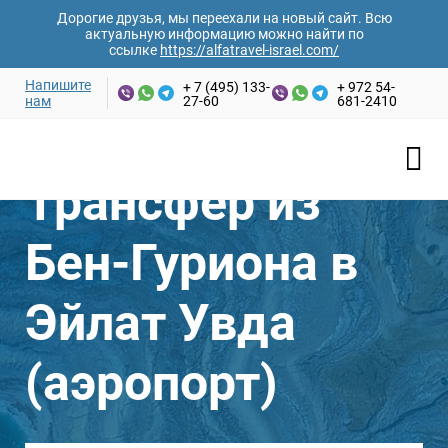
Дорогие друзья, мы переехали на новый сайт. Всю
актуальную информацию можно найти по
ссылке
https://alfatravel-israel.com/
Напишите
+ 7 (495) 133-
+ 972 54-
нам
27-60
681-2410
Ваши имя и фамилия*
Трансфер из
Email адрес*
Бен-Гуриона в
Номер телефона*
Эйлат Увда
(аэропорт)
Желаемая дата