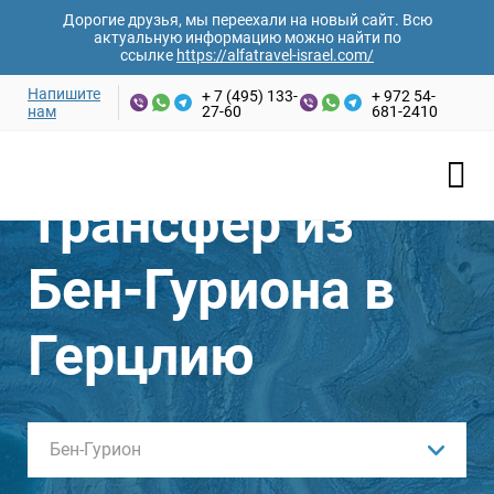
Дорогие друзья, мы переехали на новый сайт. Всю
актуальную информацию можно найти по
ссылке
https://alfatravel-israel.com/
Напишите
+ 7 (495) 133-
+ 972 54-
нам
27-60
681-2410
Ваши имя и фамилия*
Трансфер из
Email адрес*
Бен-Гуриона в
Номер телефона*
Герцлию
Желаемая дата
Бен-Гурион