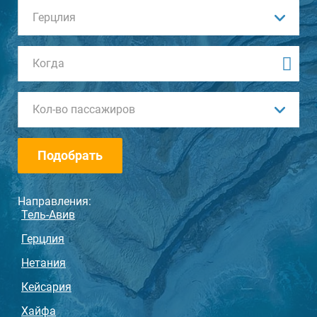
Ваши пожелания
Герцлия
Кол-во пассажиров
Подобрать
Направления:
Тель-Авив
Герцлия
Нетания
Кейсария
Хайфа