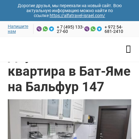
Дорогие друзья, мы переехали на новый сайт. Всю
актуальную информацию можно найти по
ссылке
https://alfatravel-israel.com/
Напишите
+ 7 (495) 133-
+ 972 54-
нам
27-60
681-2410
Ваши имя и фамилия*
Главная
/
Аренда апартаментов
/
Бат-Ям
/
Двухкомнатная
квартира в Бат-Яме на Бальфур 147
Двухкомнатная
Email адрес*
квартира в Бат-Яме
на Бальфур 147
Номер телефона*
Дата заезда