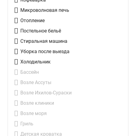
Микроволновая печь
Отопление
Постельное бельё
Стиральная машина
Уборка после выезда
Холодильник
Бассейн
Возле Ассуты
Возле Ихилов-Сураски
Возле клиники
Возле моря
Гриль
Детская кроватка