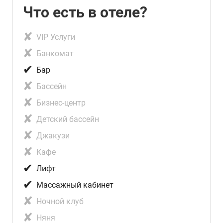
Что есть в отеле?
✘
VIP Услуги
✘
Банкомат
✔
Бар
✘
Бассейн
✘
Бизнес-центр
✘
Детский бассейн
✘
Джакузи
✘
Кафе
✔
Лифт
✔
Массажный кабинет
✘
Ночной клуб
✘
Няня