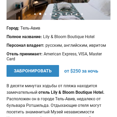
Дата отъезда
Количество человек
Город:
Тель-Авив
1
Полное название:
Lily & Bloom Boutique Hotel
Персонал владеет:
русским, английским, ивритом
Ваши пожелания
Отель принимает:
American Express, VISA, Master
Card
ЗАБРОНИРОВАТЬ
от $250 за ночь
В десяти минутах ходьбы от пляжа находится
замечательный
отель Lily & Bloom Boutique Hotel
.
Расположен он в городе Тель-Авив, недалеко от
бульвара Ротшильда. Отдыхающие отеля могут
посетить знаменитый Музей независимости