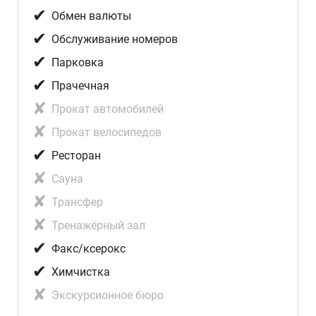
✔
Обмен валюты
✔
Обслуживание номеров
✔
Парковка
✔
Прачечная
✘
Прокат автомобилей
✘
Прокат велосипедов
✔
Ресторан
✘
Сауна
✘
Трансфер
✘
Тренажёрный зал
✔
Факс/ксерокc
✔
Химчистка
✘
Экскурсионное бюро