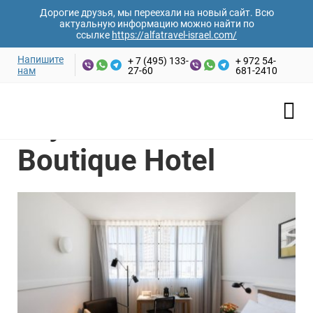
Дорогие друзья, мы переехали на новый сайт. Всю
актуальную информацию можно найти по
ссылке
https://alfatravel-israel.com/
Напишите
+ 7 (495) 133-
+ 972 54-
нам
27-60
681-2410
Ваши имя и фамилия*
Главная
/
Отели Израиля
/
Тель-Авив
/
Lily & Bloom Boutique
Hotel
Lily & Bloom
Email адрес*
Boutique Hotel
Номер телефона*
Дата заезда