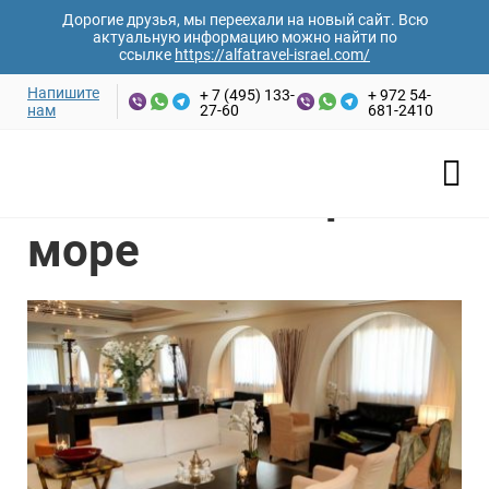
Дорогие друзья, мы переехали на новый сайт. Всю
актуальную информацию можно найти по
ссылке
https://alfatravel-israel.com/
Напишите
+ 7 (495) 133-
+ 972 54-
нам
27-60
681-2410
Ваши имя и фамилия*
Главная
/
Отели Израиля
/
Мертвое море
/
Отель Лот
Мертвое море
Отель Лот Мертвое
Email адрес*
море
Номер телефона*
Дата заезда