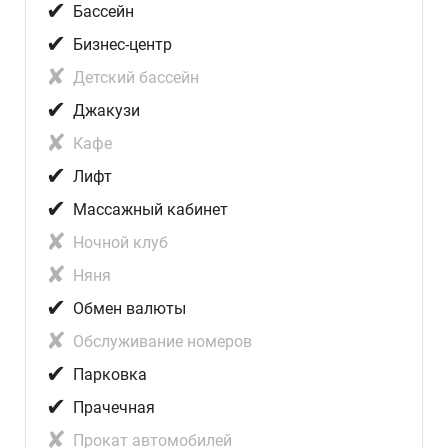
✔
Бассейн
✔
Бизнес-центр
✘
Детский бассейн
✔
Джакузи
✘
Кафе
✔
Лифт
✔
Массажный кабинет
✘
Ночной клуб
✘
Няня
✔
Обмен валюты
✘
Обслуживание номеров
✔
Парковка
✔
Прачечная
✘
Прокат автомобилей