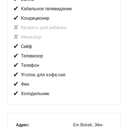
✔
Кабельное телевидение
✔
Кондиционер
✘
Кровать для ребёнка
✘
Мини-бар
✔
Сейф
✔
Телевизор
✔
Телефон
✔
Уголок для кофе,чая
✔
Фен
✔
Холодильник
Адрес:
Ein Bokek, Эйн-