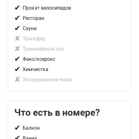
✔
Прокат велосипедов
✔
Ресторан
✔
Сауна
✘
Трансфер
✘
Тренажёрный зал
✔
Факс/ксерокc
✔
Химчистка
✘
Экскурсионное бюро
Что есть в номере?
✔
Балкон
✔
Ванна