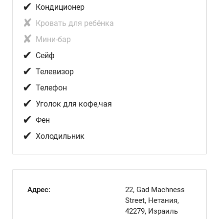
✔
Кондиционер
✘
Кровать для ребёнка
✘
Мини-бар
✔
Сейф
✔
Телевизор
✔
Телефон
✔
Уголок для кофе,чая
✔
Фен
✔
Холодильник
Адрес:
22, Gad Machness
Street, Нетания,
42279, Израиль