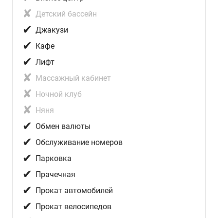
✘
Детский бассейн
✔
Джакузи
✔
Кафе
✔
Лифт
✘
Массажный кабинет
✘
Ночной клуб
✘
Няня
✔
Обмен валюты
✔
Обслуживание номеров
✔
Парковка
✔
Прачечная
✔
Прокат автомобилей
✔
Прокат велосипедов