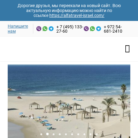
Дорогие друзья, мы переехали на новый сайт. Всю
актуальную информацию можно найти по
ссылке
https://alfatravel-israel.com/
Напишите
+ 7 (495) 133-
+ 972 54-
нам
27-60
681-2410
Ваши имя и фамилия*
Главная
/
Отели Израиля
/
Нетания
/
Hotel Blue Weiss
Hotel Blue Weiss
Email адрес*
Номер телефона*
Дата заезда