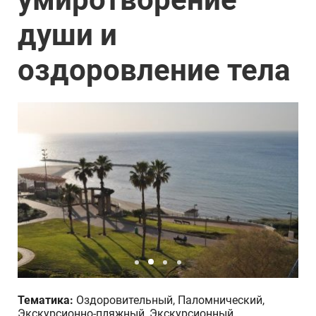
Количество человек
души и
1
оздоровление тела
Ваши пожелания
Тематика:
Оздоровительный, Паломнический,
Экскурсионно-пляжный, Экскурсионный