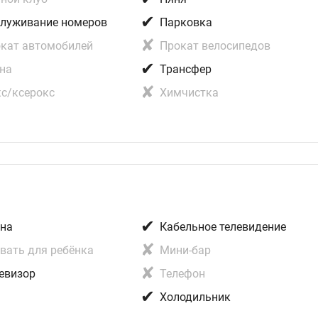
✔
луживание номеров
Парковка
✘
кат автомобилей
Прокат велосипедов
✔
на
Трансфер
✘
с/ксерокc
Химчистка
✔
на
Кабельное телевидение
✘
вать для ребёнка
Мини-бар
✘
евизор
Телефон
✔
н
Холодильник