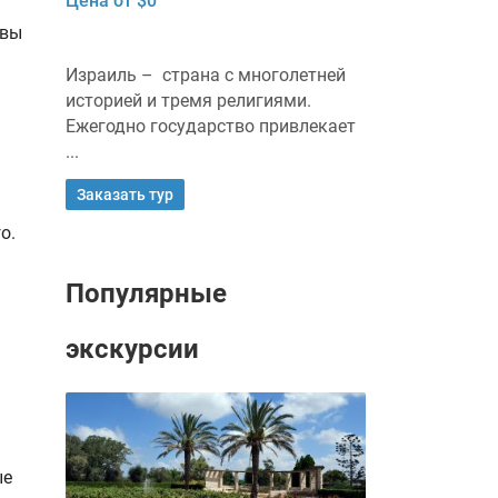
Цена от $0
 вы
Израиль – страна с многолетней
историей и тремя религиями.
Ежегодно государство привлекает
...
Заказать тур
о.
я
Популярные
экскурсии
ые