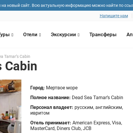
и на новый сайт. Всю актуальную информацию можно найти по ссы
Напишите нам
Туры
Отели
Экскурсии
Трансферы
Ап
a Tamar’s Cabin
s Cabin
 и фамилия*
Email адрес*
Номер телефо
Город:
Мертвое море
Полное название:
Dead Sea Tamar’s Cabin
зда
Дата отъезда
Количество ч
Персонал владеет:
русским, английским,
1
ивритом
Отель принимает:
American Express, Visa,
елания
MasterCard, Diners Club, JCB