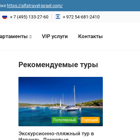
лке
https://alfatravel-israel.com/
+ 7 (495) 133-27-60
+ 972 54-681-2410
артаменты
VIP услуги
Контакты
Рекомендуемые туры
на*
еловек
Популярный
Горящий
Экскурсионно-пляжный тур в
Израиль. Ласковые ...