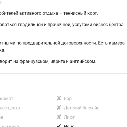
е.
юбителей активного отдыха – теннисный корт.
ваться гладильней и прачечной, услугами бизнес-центра
ными по предварительной договоренности. Есть камера
ка.
оворит на французском, иврите и английском.
✘
нкомат
Бар
✘
нес-центр
Детский бассейн
✘
фе
Лифт
✔
ной клуб
Няня