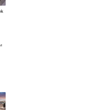
ek
км