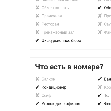
✘
✔
Обмен валюты
Обс
✘
✘
Прачечная
Про
✘
✘
Ресторан
Сау
✘
✘
Тренажёрный зал
Фак
✔
Экскурсионное бюро
Что есть в номере?
✘
✔
Балкон
Ван
✔
✘
Кондиционер
Кро
✘
✔
Сейф
Тел
✔
✔
Уголок для кофе,чая
Фе