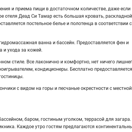
ления и приема пищи в достаточном количестве, даже если
е отеля Деад Си Тамар есть большая кровать, раскладной
ставляется постельное белье и полотенца в соответствии с
 гидромассажная ванна и бассейн. Предоставляется фен и
 и ухода за кожей.
ом стиле. Все лаконично и комфортно, нет ничего лишнег
проигрывателем, кондиционеры. Бесплатно предоставляетс
гостиницы.
ончики с видом на горы и песчаные окрестности с местной
бассейном, баром, гостиным уголком, террасой для загара.
икника. Каждое утро гостям предлагаются континентальн