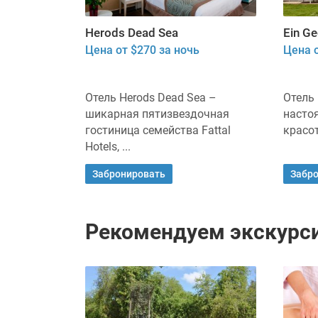
Herods Dead Sea
Ein Ge
Цена от $270 за ночь
Цена о
Отель Herods Dead Sea –
Отель 
шикарная пятизвездочная
насто
гостиница семейства Fattal
красот
Hotels, ...
Забронировать
Забр
Рекомендуем экскурси