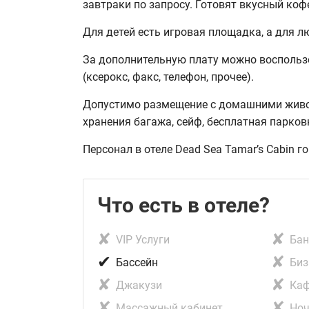
завтраки по запросу. Готовят вкусный коф
Для детей есть игровая площадка, а для л
За дополнительную плату можно воспользо
(ксерокс, факс, телефон, прочее).
Допустимо размещение с домашними живот
хранения багажа, сейф, бесплатная парков
Персонал в отеле Dead Sea Tamar’s Cabin г
Что есть в отеле?
✘
✘
VIP Услуги
Ба
✔
✘
Бассейн
Биз
✘
✘
Джакузи
Ка
✘
✘
Массажный кабинет
Ноч