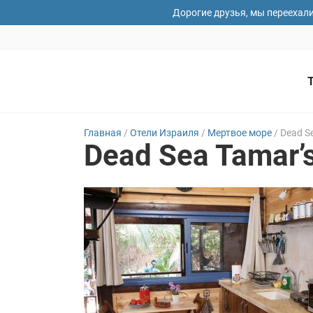
Дорогие друзья, мы переехал
Главная
/
Отели Израиля
/
Мертвое море
/
Dead Se
Dead Sea Tamar’
Ваши имя
Дата зае
Ваши пож