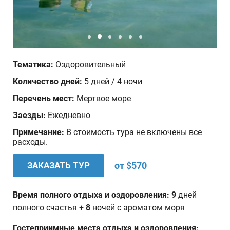
Количество человек
1
Ваши пожелания
Тематика:
Оздоровительный
Количество дней:
5 дней / 4 ночи
Перечень мест:
Мертвое море
Заезды:
Ежедневно
Примечание:
В стоимость тура не включены все
расходы.
ЗАКАЗАТЬ ТУР
от $570
Время полного отдыха и оздоровления:
9
дней
полного счастья +
8
ночей с ароматом моря
Гостеприимные места отдыха и оздоровления: