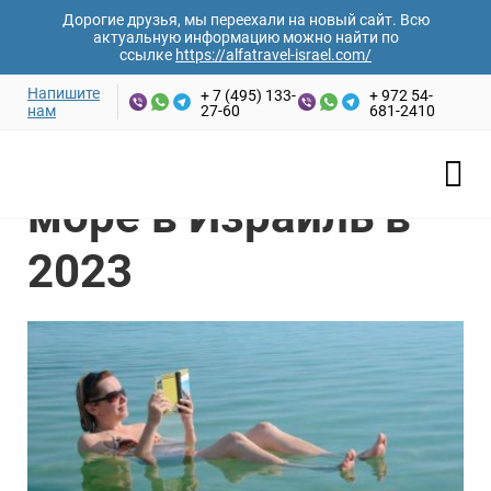
Дорогие друзья, мы переехали на новый сайт. Всю
актуальную информацию можно найти по
ссылке
https://alfatravel-israel.com/
Напишите
+ 7 (495) 133-
+ 972 54-
нам
27-60
681-2410
Ваши имя и фамилия*
Тур на Мертвое
море в Израиль в
Email адрес*
2023
Номер телефона*
Желаемая дата