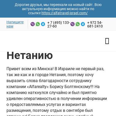
Дорогие друзья, мы переехали на новый сайт. Всю
актуальную информацию можно найти по
ссылке
https://alfatravel-israel.com/
Напишите
+ 7 (495) 133-
+ 972 54-
нам
27-60
681-2410
Главная
›
Отзывы
›
Отзыв о поездке в Нетанию
Отзыв о поездке в
Нетанию
Привет всем из Минска! В Израиле не первый раз,
так же как и в городе Нетания, поэтому хочу
выразить слова благодарности сотруднику
компании «Alfarealty» Борису Болтянскому!!! На
компанию наткнулся случайно и был приятно
удивлен оперативностью в получении информации
о предоставляемых услугах и вариантах
размещения, поэтому отдых в сентябре был