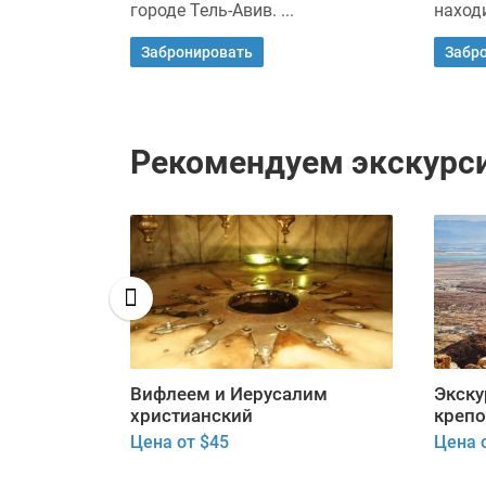
городе Тель-Авив. ...
находи
Забронировать
Забр
Рекомендуем экскурси
ею
Вифлеем и Иерусалим
Экску
ыни»
христианский
крепо
Цена от $45
Цена 