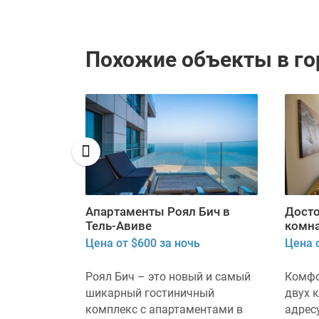
Похожие объекты в г
ртира в
Апартаменты Роял Бич в
Досто
лаим 16
Тель-Авиве
комна
Цена от $600 за ночь
Цена о
комнатная
Роял Бич – это новый и самый
Комфо
55 кв.
шикарный гостиничный
двух 
рушалаим,
комплекс с апартаментами в
адресу