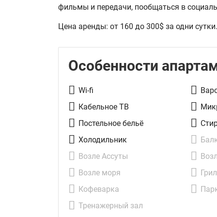
фильмы и передачи, пообщаться в социаль
Цена аренды: от 160 до 300$ за одни сутки
Особенности апарта
Wi-fi
Вар
Кабельное ТВ
Мик
Постельное бельё
Сти
Холодильник
Бал
Возле Ассуты
Возл
Возле моря
Гри
Кофеварка
Пар
Тренажерный зал