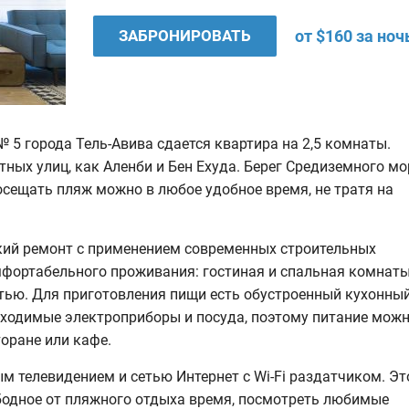
ЗАБРОНИРОВАТЬ
от $160 за ноч
№ 5 города Тель-Авива сдается квартира на 2,5 комнаты.
тных улиц, как Аленби и Бен Ехуда. Берег Средиземного мо
осещать пляж можно в любое удобное время, не тратя на
кий ремонт с применением современных строительных
мфортабельного проживания: гостиная и спальная комнаты
тью. Для приготовления пищи есть обустроенный кухонны
бходимые электроприборы и посуда, поэтому питание мож
оране или кафе.
телевидением и сетью Интернет с Wi-Fi раздатчиком. Эт
ободное от пляжного отдыха время, посмотреть любимые