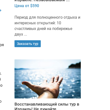
Цена от $590
ь
Период для полноценного отдыха и
интересных открытий: 10
счастливых дней на побережье
двух ...
Заказать тур
ря
,
й
но
о
Восстанавливающий силы тур в
Израиль! Не думайте ...