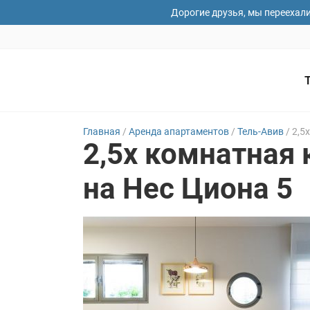
Дорогие друзья, мы переехал
Главная
/
Аренда апартаментов
/
Тель-Авив
/
2,5
2,5x комнатная 
Ваши имя
на Нес Циона 5
Дата зае
Ваши пож