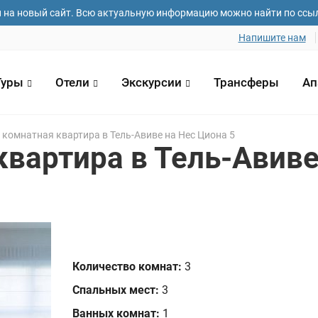
и на новый сайт. Всю актуальную информацию можно найти по ссы
Напишите нам
Туры
Отели
Экскурсии
Трансферы
Ап
x комнатная квартира в Тель-Авиве на Нес Циона 5
квартира в Тель-Авив
 и фамилия*
Email адрес*
Номер телефо
зда
Дата отъезда
Количество ч
1
Количество комнат:
3
Спальных мест:
3
елания
Ванных комнат:
1