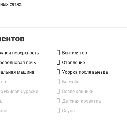
ных сетях.
.
ментов
очная поверхность
Вентилятор
роволновая печь
Отопление
ральная машина
Уборка после выезда
кон
Бассейн
е Ихилов-Сураски
Возле клиники
ль
Детская кроватка
кинг
Сауна