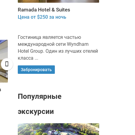
Ramada Hotel & Suites
Цена от $250 за ночь
Гостиница является частью
международной сети Wyndham
Hotel Group. Один из лучших отелей
класса ...
Забронировать
в
Двухкомнатные
Студия в Бат
Популярные
апартаменты возле клиники
Иерушалаим
Ассута
Цена от $60 з
Цена от $95 за ночь
экскурсии
Уютная квартира,
Прекрасная к
расположенная всего в 600
«студия» для 
метрах от клиники «Assuta» (не
метров, в пе