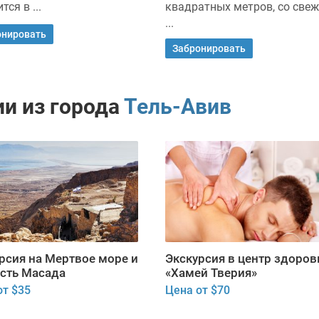
тся в ...
квадратных метров, со све
...
онировать
Забронировать
и из города
Тель-Авив
рсия на Мертвое море и
Экскурсия в центр здоров
сть Масада
«Хамей Тверия»
от $35
Цена от $70