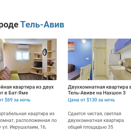
ороде
Тель-Авив
йная квартира из двух
Двухкомнатная квартира 
т в Бат-Яме
Тель-Авиве на Нахшон 3
т $69 за ночь
Цена от $130 за ночь
ртабельная квартира из
Сдается чистая, светлая
комнат, расположенная по
двухкомнатная квартира
 ул. Иерушалаим, 16,
общей площадью 35