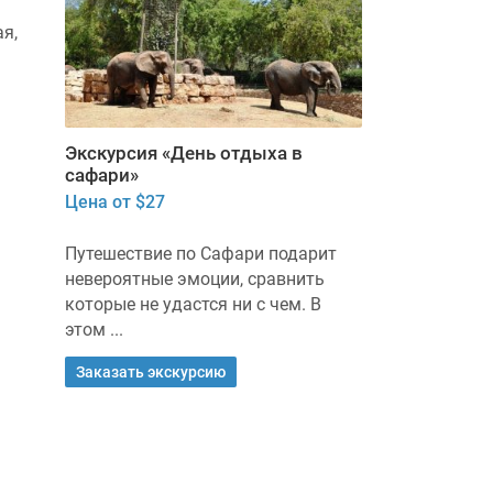
Экскурсия в национальный
Путешествие 
я,
парк «Ган а-Шлоша» принесёт
удивительных
вам море незабываемых
источников Х
эмоций и ...
Вода в них обл
Заказать экскурсию
Заказать экс
Экскурсия «День отдыха в
сафари»
Цена от $27
Путешествие по Сафари подарит
невероятные эмоции, сравнить
которые не удастся ни с чем. В
этом ...
Заказать экскурсию