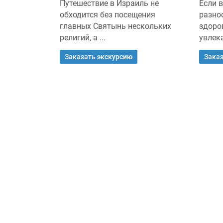
тианина,
Путешествие в Израиль не
Если 
л хотя бы
обходится без посещения
разно
ь на Земле
главных Святынь нескольких
здоро
религий, а ...
увлека
Заказать экскурсию
Заказ