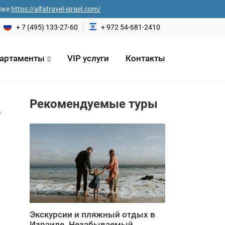
лке
https://alfatravel-israel.com/
+ 7 (495) 133-27-60
+ 972 54-681-2410
артаменты
VIP услуги
Контакты
Рекомендуемые туры
е
на*
еловек
Экскурсии и пляжный отдых в
Израиле. Незабываемый ...