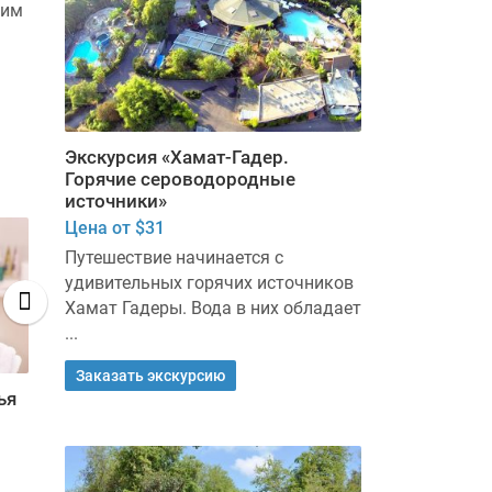
жим
больше 10 минут ходьбы ...
до моря, ...
Забронировать
Забронирова
Экскурсия «Хамат-Гадер.
Горячие сероводородные
источники»
Цена от $31
Путешествие начинается с
удивительных горячих источников
Хамат Гадеры. Вода в них обладает
...
Заказать экскурсию
ья
Экскурсия в национальный
Экскурсия «
парк «Ган а-Шлоша»
Горячие се
источники»
Цена от $65
Цена от $31