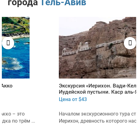
города
Тель-Авив
Экскурсия «Иерихон. Вади-Кельт. Монастыри
Иудейской пустыни. Каср аль-Яхуд»
Цена от $43
Началом экскурсионного тура становится город
Иерихон, древность которого насчитывает более ...