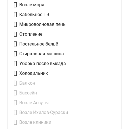
Возле моря
Кабельное ТВ
Микроволновая печь
Отопление
Постельное бельё
Стиральная машина
Уборка после выезда
Холодильник
Балкон
Бассейн
Возле Ассуты
Возле Ихилов-Сураски
Возле клиники