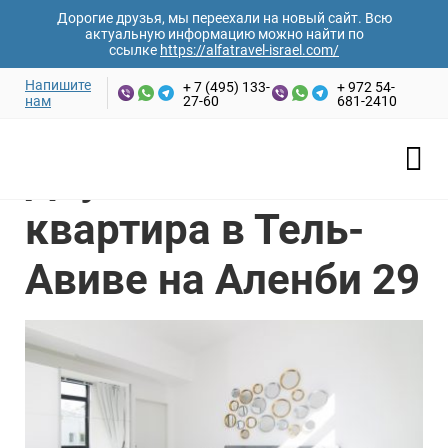
Дорогие друзья, мы переехали на новый сайт. Всю
актуальную информацию можно найти по
ссылке
https://alfatravel-israel.com/
Напишите
+ 7 (495) 133-
+ 972 54-
нам
27-60
681-2410
Ваши имя и фамилия*
Главная
/
Аренда апартаментов
/
Тель-Авив
/
Двухкомнатная квартира в Тель-Авиве на Аленби 29
Двухкомнатная
Email адрес*
квартира в Тель-
Авиве на Аленби 29
Номер телефона*
Дата заезда