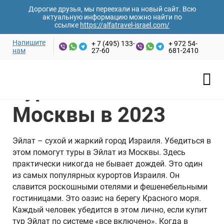
Дорогие друзья, мы переехали на новый сайт. Всю
актуальную информацию можно найти по
ссылке
https://alfatravel-israel.com/
Напишите
+ 7 (495) 133-
+ 972 54-
нам
27-60
681-2410
Главная
›
Полезная информация
›
Туры в Эйлат из Москвы
в 2023
Туры в Эйлат из
Москвы в 2023
Эйлат – сухой и жаркий город Израиля. Убедиться в
этом помогут туры в Эйлат из Москвы. Здесь
практически никогда не бывает дождей. Это один
из самых популярных курортов Израиля. Он
славится роскошными отелями и фешенебельными
гостиницами. Это оазис на берегу Красного моря.
Каждый человек убедится в этом лично, если купит
тур Эйлат по системе «все включено». Когда в